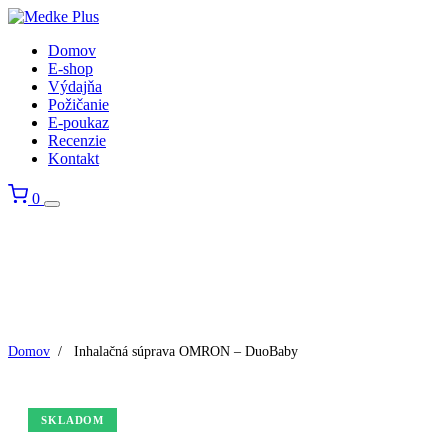
Domov
E-shop
Výdajňa
Požičanie
E-poukaz
Recenzie
Kontakt
0
Domov
/
Inhalačná súprava OMRON – DuoBaby
SKLADOM