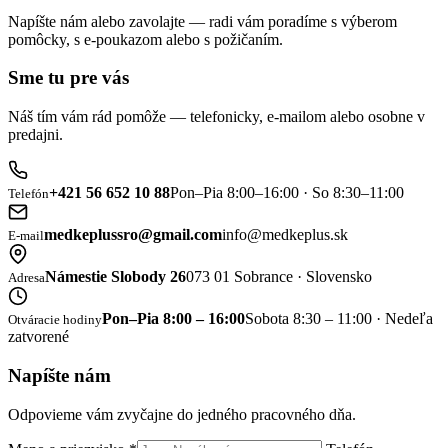
Napíšte nám alebo zavolajte — radi vám poradíme s výberom
pomôcky, s e-poukazom alebo s požičaním.
Sme tu pre vás
Náš tím vám rád pomôže — telefonicky, e-mailom alebo osobne v
predajni.
+421 56 652 10 88
Pon–Pia 8:00–16:00 · So 8:30–11:00
Telefón
medkeplussro@gmail.com
info@medkeplus.sk
E-mail
Námestie Slobody 26
073 01 Sobrance · Slovensko
Adresa
Pon–Pia 8:00 – 16:00
Sobota 8:30 – 11:00 · Nedeľa
Otváracie hodiny
zatvorené
Napíšte nám
Odpovieme vám zvyčajne do jedného pracovného dňa.