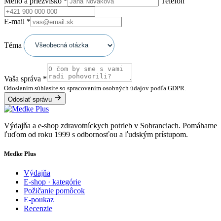
Meno a priezvisko
*
Telefón
E-mail
*
Téma
Vaša správa
*
Odoslaním súhlasíte so spracovaním osobných údajov podľa GDPR.
Odoslať správu
Výdajňa a e-shop zdravotníckych potrieb v Sobranciach. Pomáhame
ľuďom od roku 1999 s odbornosťou a ľudským prístupom.
Medke Plus
Výdajňa
E-shop · kategórie
Požičanie pomôcok
E-poukaz
Recenzie