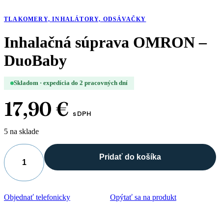
TLAKOMERY, INHALÁTORY, ODSÁVAČKY
Inhalačná súprava OMRON –
DuoBaby
Skladom · expedícia do 2 pracovných dní
17,90
€
s DPH
5 na sklade
Pridať do košíka
množstvo
Inhalačná
súprava
OMRON
Objednať telefonicky
Opýtať sa na produkt
-
DuoBaby