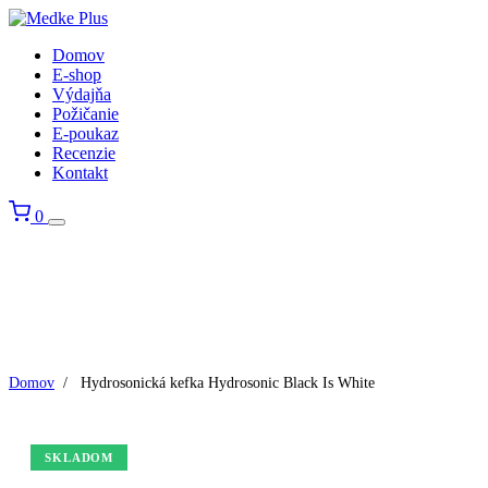
Domov
E-shop
Výdajňa
Požičanie
E-poukaz
Recenzie
Kontakt
0
Domov
/
Hydrosonická kefka Hydrosonic Black Is White
SKLADOM