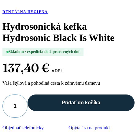
DENTÁLNA HYGIENA
Hydrosonická kefka
Hydrosonic Black Is White
Skladom · expedícia do 2 pracovných dní
137,40
€
s DPH
Vaša štýlová a pohodlná cesta k zdravému úsmevu
Pridať do košíka
množstvo
Hydrosonická
kefka
Hydrosonic
Objednať telefonicky
Opýtať sa na produkt
Black
Is