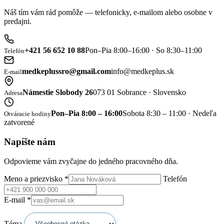
Náš tím vám rád pomôže — telefonicky, e-mailom alebo osobne v
predajni.
+421 56 652 10 88
Pon–Pia 8:00–16:00 · So 8:30–11:00
Telefón
medkeplussro@gmail.com
info@medkeplus.sk
E-mail
Námestie Slobody 26
073 01 Sobrance · Slovensko
Adresa
Pon–Pia 8:00 – 16:00
Sobota 8:30 – 11:00 · Nedeľa
Otváracie hodiny
zatvorené
Napíšte nám
Odpovieme vám zvyčajne do jedného pracovného dňa.
Meno a priezvisko
*
Telefón
E-mail
*
Téma