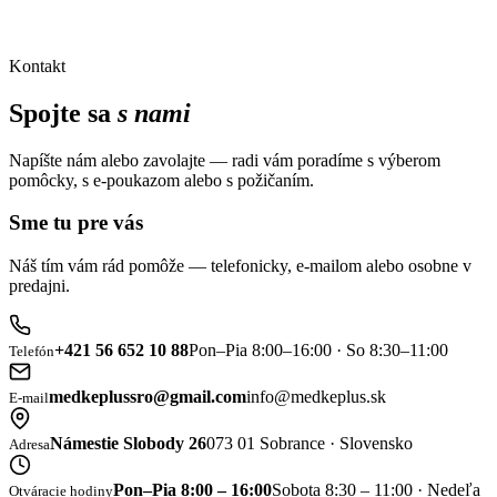
Kontakt
Spojte sa
s nami
Napíšte nám alebo zavolajte — radi vám poradíme s výberom
pomôcky, s e-poukazom alebo s požičaním.
Sme tu pre vás
Náš tím vám rád pomôže — telefonicky, e-mailom alebo osobne v
predajni.
+421 56 652 10 88
Pon–Pia 8:00–16:00 · So 8:30–11:00
Telefón
medkeplussro@gmail.com
info@medkeplus.sk
E-mail
Námestie Slobody 26
073 01 Sobrance · Slovensko
Adresa
Pon–Pia 8:00 – 16:00
Sobota 8:30 – 11:00 · Nedeľa
Otváracie hodiny