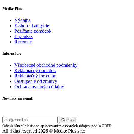
Medke Plus
Výdajňa
E-shop · kategórie
Požičanie pomôcok
E-poukaz
Recenzie
Informácie
Všeobecné obchodné podmienky
Reklamačný poriadok
Reklamačný formulár
Odstúpenie od zmluvy
Ochrana osobných údajov
Novinky na e-mail
Zadajte svoj e-mail a nepremeškajte naše akcie a ponuky.
Odoslať
Odoslaním súhlasíte so spracovaním osobných údajov podľa GDPR.
All rights reserved 2026 © Medke Plus s.r.o.