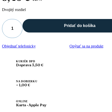
Dvojitý rozdiel
Pridať do košíka
množstvo
Dvojčepeľová
škrabka
na
Objednať telefonicky
Opýtať sa na produkt
jazyk
KURIÉR DPD
Doprava 3,50 €
NA DOBIERKU
+ 1,00 €
ONLINE
Karta · Apple Pay