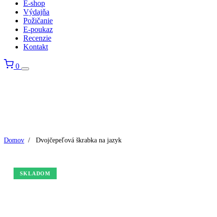
E-shop
Výdajňa
Požičanie
E-poukaz
Recenzie
Kontakt
0
Domov
/
Dvojčepeľová škrabka na jazyk
SKLADOM