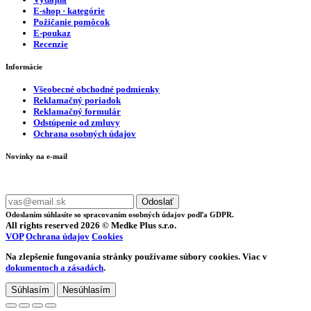
E-shop · kategórie
Požičanie pomôcok
E-poukaz
Recenzie
Informácie
Všeobecné obchodné podmienky
Reklamačný poriadok
Reklamačný formulár
Odstúpenie od zmluvy
Ochrana osobných údajov
Novinky na e-mail
Zadajte svoj e-mail a nepremeškajte naše akcie a ponuky.
Odoslať
Odoslaním súhlasíte so spracovaním osobných údajov podľa GDPR.
All rights reserved 2026 © Medke Plus s.r.o.
VOP
Ochrana údajov
Cookies
Na zlepšenie fungovania stránky používame súbory cookies. Viac v
dokumentoch a zásadách
.
Súhlasím
Nesúhlasím