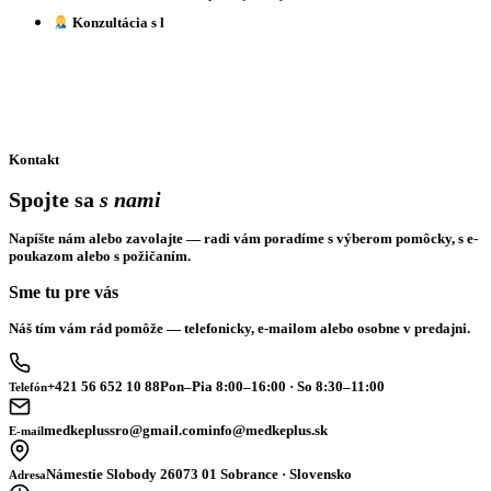
Konzultácia s l
Kontakt
Spojte sa
s nami
Napíšte nám alebo zavolajte — radi vám poradíme s výberom pomôcky, s e-
poukazom alebo s požičaním.
Sme tu pre vás
Náš tím vám rád pomôže — telefonicky, e-mailom alebo osobne v predajni.
+421 56 652 10 88
Pon–Pia 8:00–16:00 · So 8:30–11:00
Telefón
medkeplussro@gmail.com
info@medkeplus.sk
E-mail
Námestie Slobody 26
073 01 Sobrance · Slovensko
Adresa