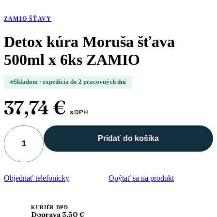
ZAMIO ŠŤAVY
Detox kúra Moruša šťava
500ml x 6ks ZAMIO
Skladom · expedícia do 2 pracovných dní
37,74
€
s DPH
Pridať do košíka
množstvo
Detox
kúra
Moruša
Objednať telefonicky
Opýtať sa na produkt
šťava
500ml
x
6ks
KURIÉR DPD
Doprava 3,50 €