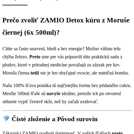
Prečo zvoliť ZAMIO Detox kúru z Moruše
čiernej (6x 500ml)?
Cítite sa často unavení, bledí a bez energie? Možno vášmu telu
chýba železo.
Preto
sme pre vás pripravili túto praktickú sadu z
plodov, ktoré v prírodnej medicíne považujú za zázrak pre krv.
Moruša čierna
totiž
nie je len obyčajné ovocie, ale nutričná bomba.
Naša 100% šťava ponúka tú najčistejšiu formu bez pridaného cukru.
Menšie 500ml fľaše sú
navyše
ideálne, pretože ich po otvorení
stihnete vypiť čerstvé skôr, než by začali oxidovať.
Čisté zloženie a Pôvod surovín
Zákazníci ZAMIO oceňujú úprimnosť. V našich fľašiach
preto