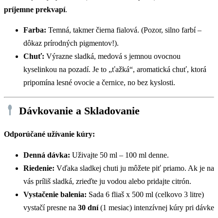
príjemne prekvapí
.
Farba:
Temná, takmer čierna fialová. (Pozor, silno farbí –
dôkaz prírodných pigmentov!).
Chuť:
Výrazne sladká, medová s jemnou ovocnou
kyselinkou na pozadí. Je to „ťažká“, aromatická chuť, ktorá
pripomína lesné ovocie a černice, no bez kyslosti.
Dávkovanie a Skladovanie
Odporúčané užívanie kúry:
Denná dávka:
Uživajte 50 ml – 100 ml denne.
Riedenie:
Vďaka sladkej chuti ju môžete piť priamo. Ak je na
vás príliš sladká, zrieďte ju vodou alebo pridajte citrón.
Vystačenie balenia:
Sada 6 fliaš x 500 ml (celkovo 3 litre)
vystačí presne na
30 dní
(1 mesiac) intenzívnej kúry pri dávke