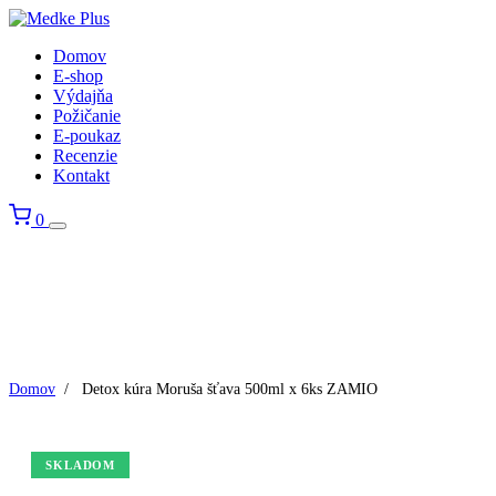
Domov
E-shop
Výdajňa
Požičanie
E-poukaz
Recenzie
Kontakt
0
Domov
/
Detox kúra Moruša šťava 500ml x 6ks ZAMIO
SKLADOM