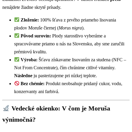
nenájdete žiadne skryté prísady.
Zloženie:
100% šťava z prvého priameho lisovania
plodov Moruše čiernej (
Morus nigra
).
Pôvod surovín:
Plody starostlivo vyberáme a
spracovávame priamo u nás na Slovensku, aby sme zaručili
prémiovú kvalitu.
Výroba:
Šťavu získavame lisovaním za studena (NFC –
Not From Concentrate), čím chránime citlivé vitamíny.
Následne
ju pasterizujeme pri nízkej teplote.
Bez chémie:
Produkt neobsahuje pridaný cukor, vodu,
konzervanty ani farbivá.
Vedecké okienko: V čom je Moruša
výnimočná?