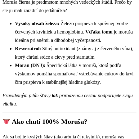
Moruša čierna je predmetom mnohých vedeckých štúdií. Prečo by
ste ju mali zaradiť do jedálnička?
Vysoký obsah železa:
Železo prispieva k správnej tvorbe
červených krviniek a hemoglobínu.
Vďaka tomu
je moruša
ideálna pri anémii a dlhodobej vyčerpanosti.
Resveratrol:
Silný antioxidant (známy aj z červeného vína),
ktorý chráni srdce a cievy pred starnutím.
Moran (DNJ):
Špecifická látka v moruši, ktorá podľa
výskumov pomáha spomaľovať vstrebávanie cukrov do krvi,
čím prispieva k stabilnejšej hladine glukózy.
Pravidelným pitím šťavy
tak
prirodzenou cestou podporujete svoju
vitalitu.
Ako chutí 100% Moruša?
Ak sa bojíte kyslých štiav (ako arónia či rakytník), moruša vás