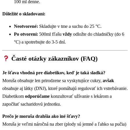
100 ml denne.
Dôležité o skladovaní:
Neotvorené:
Skladujte v tme a suchu do 25 °C.
Po otvorení:
500ml fľašu
vždy
odložte do chladničky (do 6
°C) a spotrebujte do 3-5 dní.
Časté otázky zákazníkov (FAQ)
Je šťava vhodná pre diabetikov, keď je taká sladká?
Moruša obsahuje len prirodzene sa vyskytujúce cukry,
avšak
obsahuje aj látky (DNJ), ktoré pomáhajú regulovať ich vstrebávanie.
Diabetikom
odporúčame
konzultovať užívanie s lekárom a
započítať sacharidovú jednotku.
Prečo je moruša drahšia ako iné šťavy?
Moruša je veľmi náročná na zber (plody sú jemné a ľahko sa pučia)