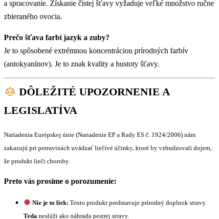
a spracovanie. Získanie čistej šťavy vyžaduje veľké množstvo ručne
zbieraného ovocia.
Prečo šťava farbí jazyk a zuby?
Je to spôsobené extrémnou koncentráciou prírodných farbív
(antokyanínov). Je to znak kvality a hustoty šťavy.
DÔLEŽITÉ UPOZORNENIE A
LEGISLATÍVA
Nariadenia Európskej únie (Nariadenie EP a Rady ES č. 1924/2006) nám
zakazujú pri potravinách uvádzať liečivé účinky, ktoré by vzbudzovali dojem,
že produkt lieči choroby.
Preto vás prosíme o porozumenie:
Nie je to liek:
Tento produkt predstavuje prírodný doplnok stravy.
Teda
neslúži ako náhrada pestrej stravy.