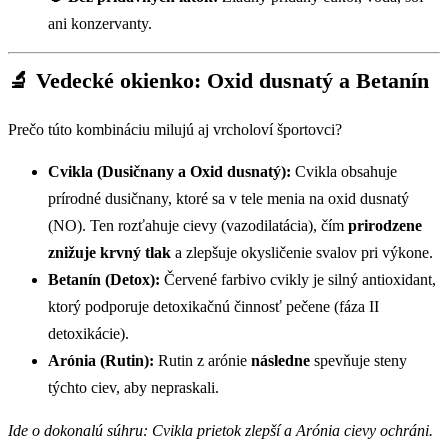
ani konzervanty.
🔬 Vedecké okienko: Oxid dusnatý a Betanín
Prečo túto kombináciu milujú aj vrcholoví športovci?
Cvikla (Dusičnany a Oxid dusnatý):
Cvikla obsahuje
prírodné dusičnany, ktoré sa v tele menia na oxid dusnatý
(NO). Ten rozťahuje cievy (vazodilatácia), čím
prirodzene
znižuje krvný tlak
a zlepšuje okysličenie svalov pri výkone.
Betanín (Detox):
Červené farbivo cvikly je silný antioxidant,
ktorý podporuje detoxikačnú činnosť pečene (fáza II
detoxikácie).
Arónia (Rutin):
Rutin z arónie
následne
spevňuje steny
týchto ciev, aby nepraskali.
Ide o dokonalú súhru: Cvikla prietok zlepší a Arónia cievy ochráni.