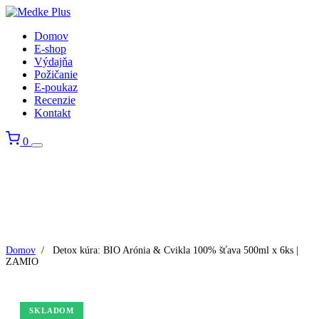
Domov
E-shop
Výdajňa
Požičanie
E-poukaz
Recenzie
Kontakt
0
Domov
/
Detox kúra: BIO Arónia & Cvikla 100% šťava 500ml x 6ks |
ZAMIO
SKLADOM