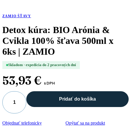
ZAMIO ŠŤAVY
Detox kúra: BIO Arónia &
Cvikla 100% šťava 500ml x
6ks | ZAMIO
Skladom · expedícia do 2 pracovných dní
53,93
€
s DPH
Pridať do košíka
množstvo
Detox
kúra:
BIO
Objednať telefonicky
Opýtať sa na produkt
Arónia
&