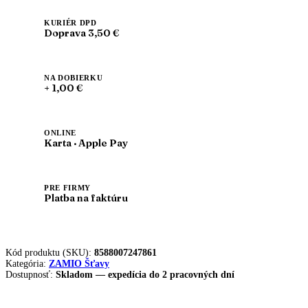
Cvikla
100%
KURIÉR DPD
Doprava 3,50 €
šťava
500ml
x
6ks
NA DOBIERKU
|
+ 1,00 €
ZAMIO
ONLINE
Karta · Apple Pay
PRE FIRMY
Platba na faktúru
Kód produktu (SKU):
8588007247861
Kategória:
ZAMIO Šťavy
Dostupnosť:
Skladom — expedícia do 2 pracovných dní