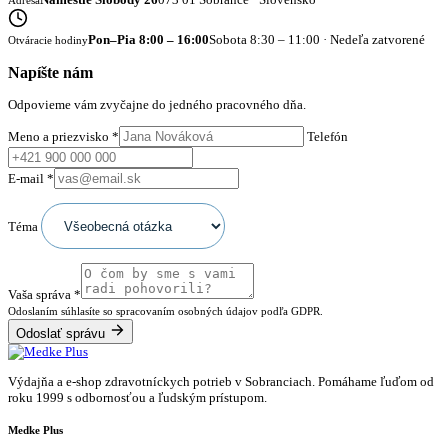
Pon–Pia 8:00 – 16:00
Sobota 8:30 – 11:00 · Nedeľa zatvorené
Otváracie hodiny
Napíšte nám
Odpovieme vám zvyčajne do jedného pracovného dňa.
Meno a priezvisko
*
Telefón
E-mail
*
Téma
Vaša správa
*
Odoslaním súhlasíte so spracovaním osobných údajov podľa GDPR.
Odoslať správu
Výdajňa a e-shop zdravotníckych potrieb v Sobranciach. Pomáhame ľuďom od
roku 1999 s odbornosťou a ľudským prístupom.
Medke Plus