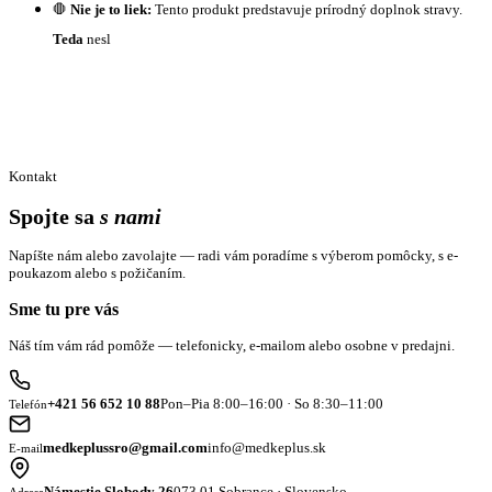
🛑
Nie je to liek:
Tento produkt predstavuje prírodný doplnok stravy.
Teda
nesl
Kontakt
Spojte sa
s nami
Napíšte nám alebo zavolajte — radi vám poradíme s výberom pomôcky, s e-
poukazom alebo s požičaním.
Sme tu pre vás
Náš tím vám rád pomôže — telefonicky, e-mailom alebo osobne v predajni.
+421 56 652 10 88
Pon–Pia 8:00–16:00 · So 8:30–11:00
Telefón
medkeplussro@gmail.com
info@medkeplus.sk
E-mail
Námestie Slobody 26
073 01 Sobrance · Slovensko
Adresa