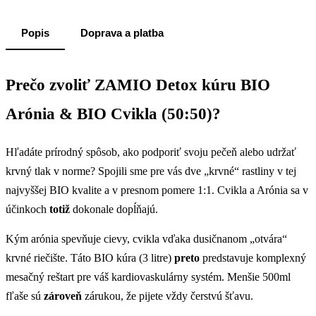
Popis
Doprava a platba
Prečo zvoliť ZAMIO Detox kúru BIO
Arónia & BIO Cvikla (50:50)?
Hľadáte prírodný spôsob, ako podporiť svoju pečeň alebo udržať
krvný tlak v norme? Spojili sme pre vás dve „krvné“ rastliny v tej
najvyššej BIO kvalite a v presnom pomere 1:1. Cvikla a Arónia sa v
účinkoch
totiž
dokonale dopĺňajú.
Kým arónia spevňuje cievy, cvikla vďaka dusičnanom „otvára“
krvné riečište. Táto BIO kúra (3 litre)
preto
predstavuje komplexný
mesačný reštart pre váš kardiovaskulárny systém. Menšie 500ml
fľaše sú
zároveň
zárukou, že pijete vždy čerstvú šťavu.