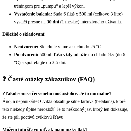
tréningom pre „pumpu“ a lepší výkon.
Vystačenie balenia:
Sada 6 fliaš x 500 ml (celkovo 3 litre)
vystačí presne na
30 dní
(1 mesiac) intenzívneho užívania.
Dôležité o skladovaní:
Neotvorené:
Skladujte v tme a suchu do 25 °C.
Po otvorení:
500ml fľašu
vždy
odložte do chladničky (do 6
°C) a spotrebujte do 3-5 dní.
❓ Časté otázky zákazníkov (FAQ)
Zľakol som sa červeného moču/stolice. Je to normálne?
Áno, a nepanikárte! Cvikla obsahuje silné farbivá (betalains), ktoré
telo niekedy úplne nerozloží. Je to neškodný jav, ktorý len dokazuje,
že ste pili poctivú cviklovú šťavu.
Môžem túto šťavu piť, ak mám nízky tlak?