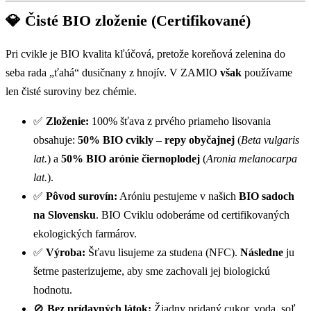
💎 Čisté BIO zloženie (Certifikované)
Pri cvikle je BIO kvalita kľúčová, pretože koreňová zelenina do
seba rada „ťahá“ dusičnany z hnojív. V ZAMIO
však
používame
len čisté suroviny bez chémie.
✅
Zloženie:
100% šťava z prvého priameho lisovania
obsahuje:
50% BIO cvikly – repy obyčajnej
(
Beta vulgaris
lat.
) a
50% BIO arónie čiernoplodej
(
Aronia melanocarpa
lat.
).
✅
Pôvod surovín:
Aróniu pestujeme v našich
BIO sadoch
na Slovensku
. BIO Cviklu odoberáme od certifikovaných
ekologických farmárov.
✅
Výroba:
Šťavu lisujeme za studena (NFC).
Následne
ju
šetrne pasterizujeme, aby sme zachovali jej biologickú
hodnotu.
🚫
Bez prídavných látok:
Žiadny pridaný cukor, voda, soľ