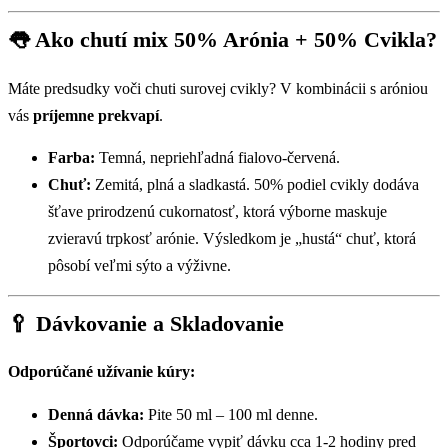
👅 Ako chutí mix 50% Arónia + 50% Cvikla?
Máte predsudky voči chuti surovej cvikly? V kombinácii s aróniou
vás
príjemne prekvapí
.
Farba:
Temná, nepriehľadná fialovo-červená.
Chuť:
Zemitá, plná a sladkastá. 50% podiel cvikly dodáva
šťave prirodzenú cukornatosť, ktorá výborne maskuje
zvieravú trpkosť arónie. Výsledkom je „hustá“ chuť, ktorá
pôsobí veľmi sýto a výživne.
🥄 Dávkovanie a Skladovanie
Odporúčané užívanie kúry:
Denná dávka:
Pite 50 ml – 100 ml denne.
Športovci:
Odporúčame vypiť dávku cca 1-2 hodiny pred