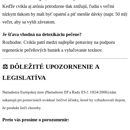
Keďže cvikla aj arónia prirodzene tlak znižujú, ľudia s veľmi
nízkym tlakom by mali byť opatrní a piť menšie dávky (napr. 50 ml)
večer, aby sa vyhli závratom.
Je šťava vhodná na detoxikáciu pečene?
Rozhodne. Cvikla patrí medzi najlepšie potraviny na podporu
regenerácie pečeňových buniek a vylučovanie toxínov.
⚖️ DÔLEŽITÉ UPOZORNENIE A
LEGISLATÍVA
Nariadenia Európskej únie (Nariadenie EP a Rady ES č. 1924/2006) nám
zakazujú pri potravinách uvádzať liečivé účinky, ktoré by vzbudzovali dojem,
že produkt lieči choroby.
Preto vás prosíme o porozumenie: