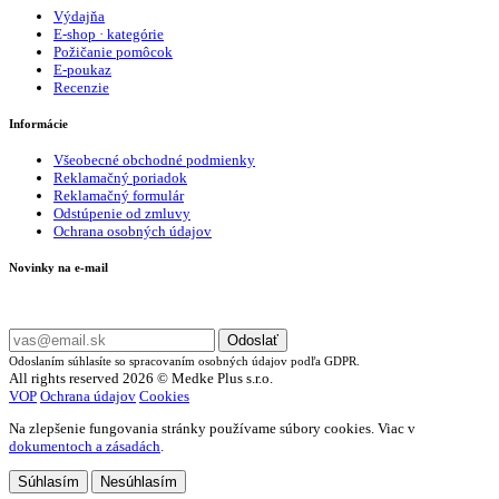
Výdajňa
E-shop · kategórie
Požičanie pomôcok
E-poukaz
Recenzie
Informácie
Všeobecné obchodné podmienky
Reklamačný poriadok
Reklamačný formulár
Odstúpenie od zmluvy
Ochrana osobných údajov
Novinky na e-mail
Zadajte svoj e-mail a nepremeškajte naše akcie a ponuky.
Odoslať
Odoslaním súhlasíte so spracovaním osobných údajov podľa GDPR.
All rights reserved 2026 © Medke Plus s.r.o.
VOP
Ochrana údajov
Cookies
Na zlepšenie fungovania stránky používame súbory cookies. Viac v
dokumentoch a zásadách
.
Súhlasím
Nesúhlasím