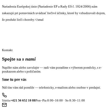
Nariadenia Európskej únie (Nariadenie EP a Rady ES č. 1924/2006) nám
zakazujú pri potravinách uvádzať liečivé účinky, ktoré by vzbudzovali dojem,
že produkt lieči choroby.</smal
Kontakt
Spojte sa
s nami
Napíšte nám alebo zavolajte — radi vám poradíme s výberom pomôcky, s e-
poukazom alebo s požičaním.
Sme tu pre vás
Náš tím vám rád pomôže — telefonicky, e-mailom alebo osobne v predajni.
+421 56 652 10 88
Pon–Pia 8:00–16:00 · So 8:30–11:00
Telefón