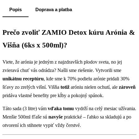
Popis
Doprava a platba
Prečo zvoliť ZAMIO Detox kúru Arónia &
Višňa (6ks x 500ml)?
Viete, že arónia je jedným z najzdravších plodov sveta, no jej
zvieravá chuť vás odrádza? Našli sme riešenie. Vytvorili sme
unikátnu receptúru
, kde sme k 70% podielu arónie pridali 30%
šťavy zo zrelých višní. Višňa
totiž
aróniu nielen ochutí, ale
zároveň
pridáva vlastné benefity pre kĺby a pokojný spánok.
Táto sada (3 litre) vám
vďaka tomu
vydrží na celý mesiac užívania.
Menšie 500ml fľaše sú
navyše
praktické – ľahko sa skladujú a po
otvorení ich stihnete vypiť vždy čerstvé.