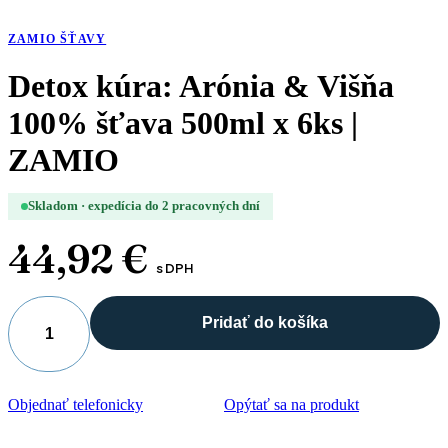
ZAMIO ŠŤAVY
Detox kúra: Arónia & Višňa
100% šťava 500ml x 6ks |
ZAMIO
Skladom · expedícia do 2 pracovných dní
44,92
€
s DPH
Pridať do košíka
množstvo
Detox
kúra:
Arónia
Objednať telefonicky
Opýtať sa na produkt
&
Višňa