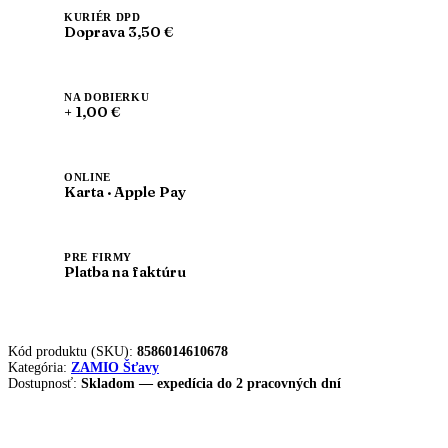
100%
šťava
KURIÉR DPD
Doprava 3,50 €
500ml
x
6ks
|
NA DOBIERKU
ZAMIO
+ 1,00 €
ONLINE
Karta · Apple Pay
PRE FIRMY
Platba na faktúru
Kód produktu (SKU):
8586014610678
Kategória:
ZAMIO Šťavy
Dostupnosť:
Skladom — expedícia do 2 pracovných dní