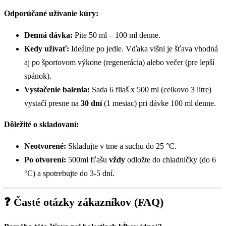
Odporúčané užívanie kúry:
Denná dávka:
Pite 50 ml – 100 ml denne.
Kedy užívať:
Ideálne po jedle. Vďaka višni je šťava vhodná
aj po športovom výkone (regenerácia) alebo večer (pre lepší
spánok).
Vystačenie balenia:
Sada 6 fliaš x 500 ml (celkovo 3 litre)
vystačí presne na
30 dní
(1 mesiac) pri dávke 100 ml denne.
Dôležité o skladovaní:
Neotvorené:
Skladujte v tme a suchu do 25 °C.
Po otvorení:
500ml fľašu
vždy
odložte do chladničky (do 6
°C) a spotrebujte do 3-5 dní.
❓ Časté otázky zákazníkov (FAQ)