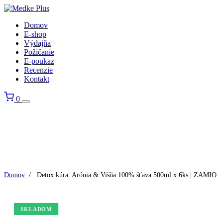
Domov
E-shop
Výdajňa
Požičanie
E-poukaz
Recenzie
Kontakt
0
Domov
/
Detox kúra: Arónia & Višňa 100% šťava 500ml x 6ks | ZAMIO
SKLADOM