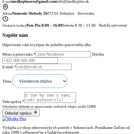
medkeplussro@gmail.com
info@medkeplus.sk
E-mail
Námestie Slobody 26
073 01 Sobrance · Slovensko
Adresa
Pon–Pia 8:00 – 16:00
Sobota 8:30 – 11:00 · Nedeľa zatvorené
Otváracie hodiny
Napíšte nám
Odpovieme vám zvyčajne do jedného pracovného dňa.
Meno a priezvisko
*
Telefón
E-mail
*
Téma
Vaša správa
*
Odoslaním súhlasíte so spracovaním osobných údajov podľa GDPR.
Odoslať správu
Výdajňa a e-shop zdravotníckych potrieb v Sobranciach. Pomáhame ľuďom od
roku 1999 s odbornosťou a ľudským prístupom.