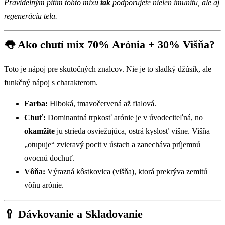
Pravidelným pitím tohto mixu
tak
podporujete nielen imunitu, ale aj
regeneráciu tela.
👅 Ako chutí mix 70% Arónia + 30% Višňa?
Toto je nápoj pre skutočných znalcov. Nie je to sladký džúsik, ale
funkčný nápoj s charakterom.
Farba:
Hlboká, tmavočervená až fialová.
Chuť:
Dominantná trpkosť arónie je v úvodeciteľná, no
okamžite
ju strieda osviežujúca, ostrá kyslosť višne. Višňa
„otupuje“ zvieravý pocit v ústach a zanecháva príjemnú
ovocnú dochuť.
Vôňa:
Výrazná kôstkovica (višňa), ktorá prekrýva zemitú
vôňu arónie.
🥄 Dávkovanie a Skladovanie