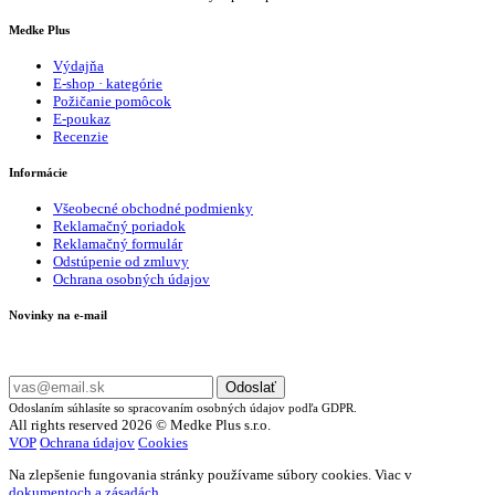
Medke Plus
Výdajňa
E-shop · kategórie
Požičanie pomôcok
E-poukaz
Recenzie
Informácie
Všeobecné obchodné podmienky
Reklamačný poriadok
Reklamačný formulár
Odstúpenie od zmluvy
Ochrana osobných údajov
Novinky na e-mail
Zadajte svoj e-mail a nepremeškajte naše akcie a ponuky.
Odoslať
Odoslaním súhlasíte so spracovaním osobných údajov podľa GDPR.
All rights reserved 2026 © Medke Plus s.r.o.
VOP
Ochrana údajov
Cookies
Na zlepšenie fungovania stránky používame súbory cookies. Viac v
dokumentoch a zásadách
.