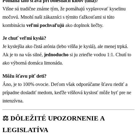
Pomáha táto šťava pri bolestiach kĺbov (dna)?
Višne sú tradične známe tým, že pomáhajú vyplavovať kyselinu
močovú. Mnohí naši zákazníci s týmito ťažkosťami si túto
kombináciu
veľmi pochvaľujú
ako doplnok liečby.
Je chuť veľmi kyslá?
Je kyslejšia ako čistá arónia (lebo višňa je kyslá), ale menej trpká.
Ak je to na vás silné,
jednoducho
si ju zrieďte vodou 1:1. Chutí to
ako výborná domáca limonáda.
Môžu šťavu piť deti?
Áno, je to 100% ovocie. Deťom však odporúčame šťavu riediť a
prípadne dosladiť medom, keďže višňová kyslosť môže byť pre ne
intenzívna.
⚖️ DÔLEŽITÉ UPOZORNENIE A
LEGISLATÍVA