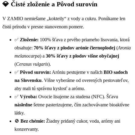
💎 Čisté zloženie a Pôvod surovín
V ZAMIO nemiešame „kokteily“ z vody a cukru. Ponúkame len
čistú prírodu v presne stanovenom pomere.
✅
Zloženie:
100% šťava z prvého priameho lisovania, ktorá
obsahuje:
70% šťavy z plodov arónie čiernoplodej
(
Aronia
melanocarpa
) a
30% šťavy z plodov višne obyčajnej
(
Cerasus vulgaris
).
✅
Pôvod surovín:
Aróniu pestujeme v našich
BIO sadoch
na Slovensku
. Višne vyberáme od overených pestovateľov,
aby mali tú správnu kyslosť a arómu.
✅
Výroba:
Ovocie lisujeme za studena (NFC). Šťavu
následne
šetrne pasterizujeme, čím zachovávame bioaktívne
látky.
🚫
Bez chémie:
Žiadny pridaný cukor, voda, arómy ani
konzervanty.