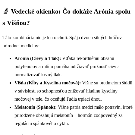
🔬 Vedecké okienko: Čo dokáže Arónia spolu
s Višňou?
Táto kombinácia nie je len o chuti. Spája dvoch silných hráčov
prírodnej medicíny:
Arónia (Cievy a Tlak):
Vďaka rekordnému obsahu
polyfenolov a rutínu pomáha udržiavať pružnosť ciev a
normalizovať krvný tlak.
Višňa (Kĺby a Kyselina močová):
Višne sú predmetom štúdií
v súvislosti so schopnosťou znižovať hladinu kyseliny
močovej v tele, čo oceňujú ľudia trpiaci dnou.
Melatonín (Spánok):
Višne patria medzi málo potravín, ktoré
prirodzene obsahujú melatonín – hormón zodpovedný za
reguláciu spánkového cyklu.