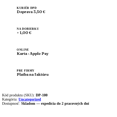
€
KURIÉR DPD
Doprava 3,50 €
NA DOBIERKU
+ 1,00 €
ONLINE
Karta · Apple Pay
PRE FIRMY
Platba na faktúru
Kód produktu (SKU):
DP-100
Kategória:
Uncategorized
Dostupnosť:
Skladom — expedícia do 2 pracovných dní