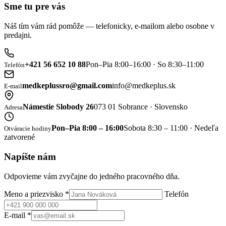
Sme tu pre vás
Náš tím vám rád pomôže — telefonicky, e-mailom alebo osobne v
predajni.
+421 56 652 10 88
Pon–Pia 8:00–16:00 · So 8:30–11:00
Telefón
medkeplussro@gmail.com
info@medkeplus.sk
E-mail
Námestie Slobody 26
073 01 Sobrance · Slovensko
Adresa
Pon–Pia 8:00 – 16:00
Sobota 8:30 – 11:00 · Nedeľa
Otváracie hodiny
zatvorené
Napíšte nám
Odpovieme vám zvyčajne do jedného pracovného dňa.
Meno a priezvisko
*
Telefón
E-mail
*