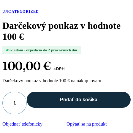
UNCATEGORIZED
Darčekový poukaz v hodnote
100 €
Skladom · expedícia do 2 pracovných dní
100,00
€
s DPH
Darčekový poukaz v hodnote 100 € na nákup tovaru.
Pridať do košíka
množstvo
Darčekový
poukaz
v
Objednať telefonicky
Opýtať sa na produkt
hodnote
100