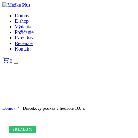
Domov
E-shop
Výdajňa
Požičanie
E-poukaz
Recenzie
Kontakt
0
Domov
/
Darčekový poukaz v hodnote 100 €
SKLADOM