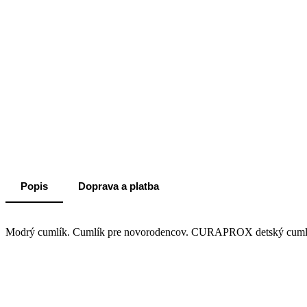
Popis
Doprava a platba
Modrý cumlík. Cumlík pre novorodencov. CURAPROX detský cumlík