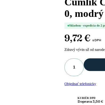
Cumlík C
0, modrý
Skladom · expedícia do 2 
9,72
€
s DPH
Zdravý vývin už od narode
množstvo
Cumlík
Curaprox
Baby,
Objednať telefonicky
veľkosť
0,
modrý
KURIÉR DPD
Doprava 3,50 €