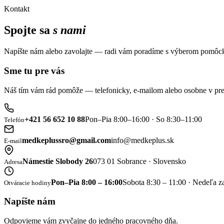
Kontakt
Spojte sa
s nami
Napíšte nám alebo zavolajte — radi vám poradíme s výberom pomôck
Sme tu pre vás
Náš tím vám rád pomôže — telefonicky, e-mailom alebo osobne v pre
+421 56 652 10 88
Pon–Pia 8:00–16:00 · So 8:30–11:00
Telefón
medkeplussro@gmail.com
info@medkeplus.sk
E-mail
Námestie Slobody 26
073 01 Sobrance · Slovensko
Adresa
Pon–Pia 8:00 – 16:00
Sobota 8:30 – 11:00 · Nedeľa z
Otváracie hodiny
Napíšte nám
Odpovieme vám zvyčajne do jedného pracovného dňa.