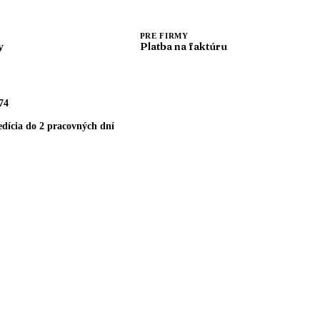
PRE FIRMY
y
Platba na faktúru
74
dícia do 2 pracovných dní