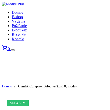
Domov
E-shop
Výdajňa
Požičanie
E-poukaz
Recenzie
Kontakt
0
Domov
/
Cumlík Curaprox Baby, veľkosť 0, modrý
SKLADOM