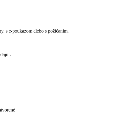
y, s e-poukazom alebo s požičaním.
dajni.
atvorené