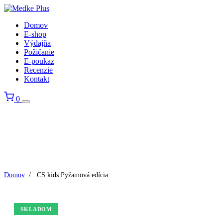
Domov
E-shop
Výdajňa
Požičanie
E-poukaz
Recenzie
Kontakt
0
Domov
/
CS kids Pyžamová edícia
SKLADOM