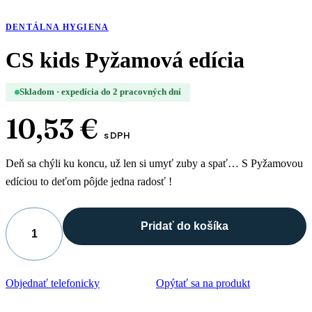
DENTÁLNA HYGIENA
CS kids Pyžamová edícia
Skladom · expedícia do 2 pracovných dní
10,53
€
s DPH
Deň sa chýli ku koncu, už len si umyť zuby a spať… S Pyžamovou
edíciou to deťom pôjde jedna radosť !
Pridať do košíka
množstvo
CS
kids
Pyžamová
Objednať telefonicky
Opýtať sa na produkt
edícia