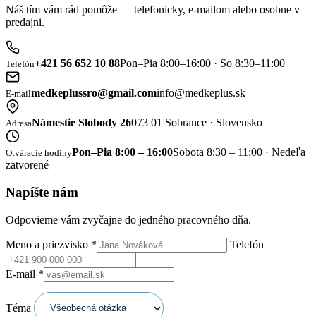
Náš tím vám rád pomôže — telefonicky, e-mailom alebo osobne v
predajni.
+421 56 652 10 88
Pon–Pia 8:00–16:00 · So 8:30–11:00
Telefón
medkeplussro@gmail.com
info@medkeplus.sk
E-mail
Námestie Slobody 26
073 01 Sobrance · Slovensko
Adresa
Pon–Pia 8:00 – 16:00
Sobota 8:30 – 11:00 · Nedeľa
Otváracie hodiny
zatvorené
Napíšte nám
Odpovieme vám zvyčajne do jedného pracovného dňa.
Meno a priezvisko
*
Telefón
E-mail
*
Téma