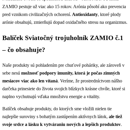
ZAMIO pestuje už viac ako 15 rokov. Arónia pôsobí ako prevencia
pred vznikom civilizačných ochorení.
Antioxidanty
, ktoré plody
arónie obsahujú, zmierňujú dopad oxidačného stresu na organizmus.
Balíček Sviatočný trojuholník ZAMIO č.1
– čo obsahuje?
Naše produkty sú pohladením pre chuťové poháriky, ale zároveň v
sebe nesú
možnosť podpory imunity, ktorá je počas zimných
mesiacov viac ako len vítaná
. Veríme, že prostredníctvom nášho
darčeka prinesiete do života svojich blízkych krásne chvíle, ktoré si
naplno vychutnajú vďaka množstvu energie a vitality.
Balíček obsahuje produkty, do ktorých sme vložili nielen tie
najlepšie suroviny s bohatým zastúpením aktívnych látok,
ale tiež
svoje srdce a lásku k vytváraniu nových a lepších produktov
.