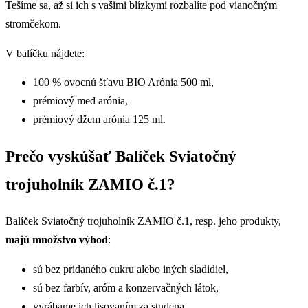
Tešíme sa, až si ich s vašimi blízkymi rozbalíte pod vianočným
stromčekom.
V balíčku nájdete:
100 % ovocnú šťavu BIO Arónia 500 ml,
prémiový med arónia,
prémiový džem arónia 125 ml.
Prečo vyskúšať Balíček Sviatočný
trojuholník ZAMIO č.1?
Balíček Sviatočný trojuholník ZAMIO č.1, resp. jeho produkty,
majú množstvo výhod
:
sú bez pridaného cukru alebo iných sladidiel,
sú bez farbív, aróm a konzervačných látok,
vyrábame ich lisovaním za studena,