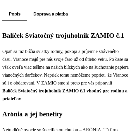
Popis
Doprava a platba
Balíček Sviatočný trojuholník ZAMIO č.1
Opäť sa raz blížia sviatky rodiny, pokoja a príjemne stráveného
času. Vianoce majú pre nás svoje čaro už od útleho veku. Po čase sa
však oveľa viac tešíme na našich blízkych ako na šuchotanie papiera
vianočných darčekov. Napriek tomu nemôžeme poprieť, že Vianoce
sú i o obdarovaní. V ZAMIO sme si preto pre vás pripravili
Balíček Sviatočný trojuholník ZAMIO č.1 vhodný pre rodinu a
priateľov
.
Arónia a jej benefity
Netradičné ovocie so špecifickou chuťou – ARÓNIA. Tú firma