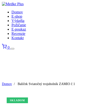
Domov
E-shop
Výdajňa
Požičanie
E-poukaz
Recenzie
Kontakt
0
Domov
/
Balíček Sviatočný trojuholník ZAMIO č.1
SKLADOM