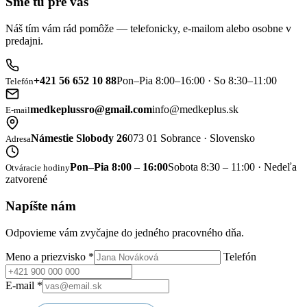
Sme tu pre vás
Náš tím vám rád pomôže — telefonicky, e-mailom alebo osobne v
predajni.
+421 56 652 10 88
Pon–Pia 8:00–16:00 · So 8:30–11:00
Telefón
medkeplussro@gmail.com
info@medkeplus.sk
E-mail
Námestie Slobody 26
073 01 Sobrance · Slovensko
Adresa
Pon–Pia 8:00 – 16:00
Sobota 8:30 – 11:00 · Nedeľa
Otváracie hodiny
zatvorené
Napíšte nám
Odpovieme vám zvyčajne do jedného pracovného dňa.
Meno a priezvisko
*
Telefón
E-mail
*