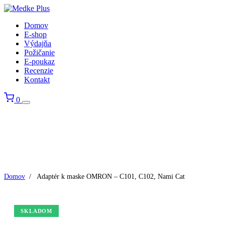
Domov
E-shop
Výdajňa
Požičanie
E-poukaz
Recenzie
Kontakt
0
Domov
/
Adaptér k maske OMRON – C101, C102, Nami Cat
SKLADOM