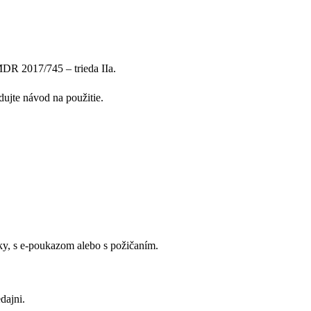
MDR 2017/745 – trieda IIa.
ujte návod na použitie.
y, s e-poukazom alebo s požičaním.
dajni.