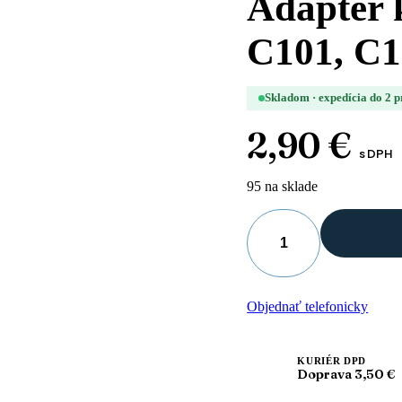
Adaptér
C101, C1
Skladom · expedícia do 2 
2,90
€
s DPH
95 na sklade
množstvo
Adaptér
k
maske
Objednať telefonicky
OMRON
-
C101,
C102,
KURIÉR DPD
Doprava 3,50 €
Nami
Cat