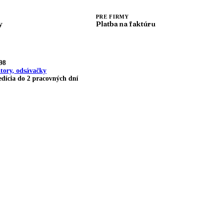
PRE FIRMY
y
Platba na faktúru
98
tory, odsávačky
dícia do 2 pracovných dní