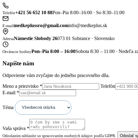
+421 56 652 10 88
Pon–Pia 8:00–16:00 · So 8:30–11:00
Telefón
medkeplussro@gmail.com
info@medkeplus.sk
E-mail
Námestie Slobody 26
073 01 Sobrance · Slovensko
Adresa
Pon–Pia 8:00 – 16:00
Sobota 8:30 – 11:00 · Nedeľa z
Otváracie hodiny
Napíšte nám
Odpovieme vám zvyčajne do jedného pracovného dňa.
Meno a priezvisko
*
Telefón
E-mail
*
Téma
Vaša správa
*
Odoslaním súhlasíte so spracovaním osobných údajov podľa GDPR.
Odoslať 