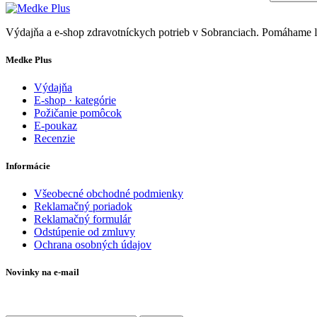
Výdajňa a e-shop zdravotníckych potrieb v Sobranciach. Pomáhame
Medke Plus
Výdajňa
E-shop · kategórie
Požičanie pomôcok
E-poukaz
Recenzie
Informácie
Všeobecné obchodné podmienky
Reklamačný poriadok
Reklamačný formulár
Odstúpenie od zmluvy
Ochrana osobných údajov
Novinky na e-mail
Zadajte svoj e-mail a nepremeškajte naše akcie a ponuky.